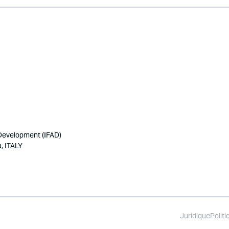
 Development (IFAD)
, ITALY
Juridique
Politi