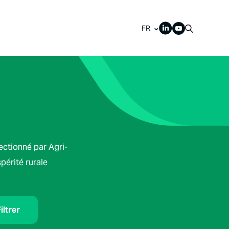
FR
lectionné par Agri-
spérité rurale
iltrer