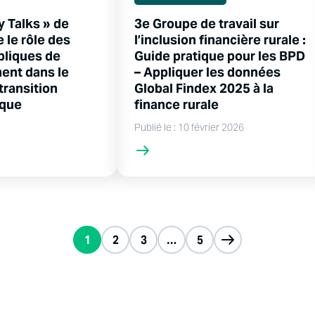
y Talks » de
3e Groupe de travail sur
 le rôle des
l’inclusion financière rurale :
bliques de
Guide pratique pour les BPD
ent dans le
– Appliquer les données
 transition
Global Findex 2025 à la
ique
finance rurale
Publié le : 10 février 2026
1
2
3
…
5