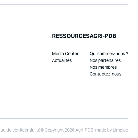
RESSOURCES
AGRI-PDB
Media Center
Qui sommes-nous ?
Actualités
Nos partenaires
Nos membres
Contactez-nous
que de confidentialité
© Copyright 2026 Agri-PDB
made by
Limpide