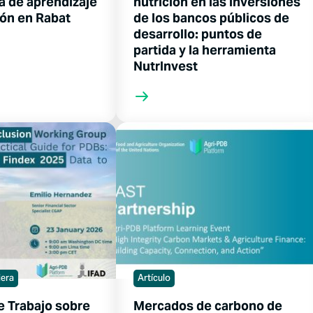
a de aprendizaje
nutrición en las inversiones
ión en Rabat
de los bancos públicos de
desarrollo: puntos de
partida y la herramienta
NutrInvest
iera
Artículo
e Trabajo sobre
Mercados de carbono de