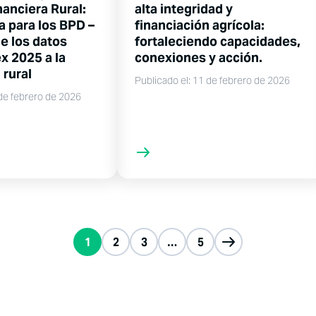
nanciera Rural:
alta integridad y
a para los BPD –
financiación agrícola:
e los datos
fortaleciendo capacidades,
x 2025 a la
conexiones y acción.
 rural
Publicado el: 11 de febrero de 2026
 de febrero de 2026
1
2
3
…
5