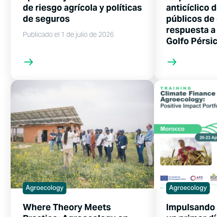
de riesgo agrícola y políticas
anticíclico 
de seguros
públicos de 
respuesta a 
Publicado el 1 de julio de 2026
Golfo Pérsi
Agroecology
Agroecology
Where Theory Meets
Impulsando 