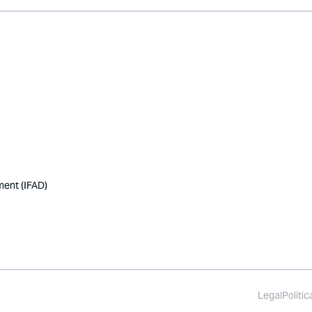
ment (IFAD)
Legal
Políti