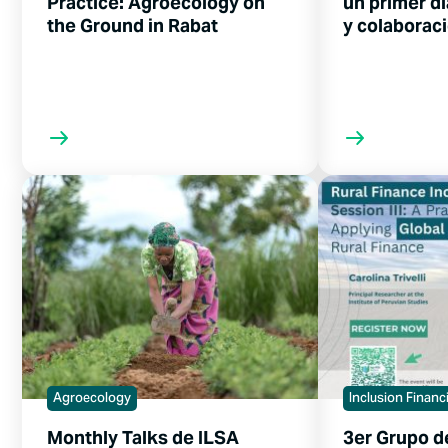
Practice: Agroecology on
un primer dí
the Ground in Rabat
y colaborac
Agroecology
Inclusion Financ
Monthly Talks de ILSA
3er Grupo d