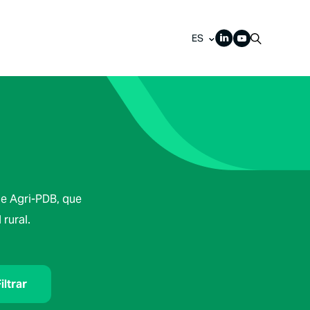
ES
de Agri-PDB, que
rural.
iltrar