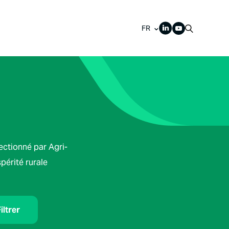
FR
lectionné par Agri-
spérité rurale
iltrer