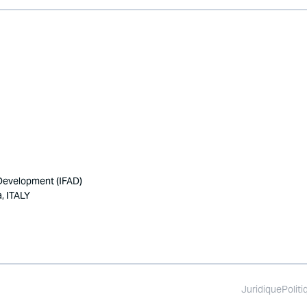
 Development (IFAD)
, ITALY
Juridique
Politi