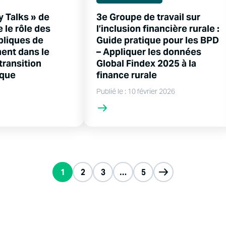
y Talks » de
3e Groupe de travail sur
 le rôle des
l’inclusion financière rurale :
bliques de
Guide pratique pour les BPD
ent dans le
– Appliquer les données
 transition
Global Findex 2025 à la
ique
finance rurale
Publié le : 10 février 2026
1
2
3
…
5