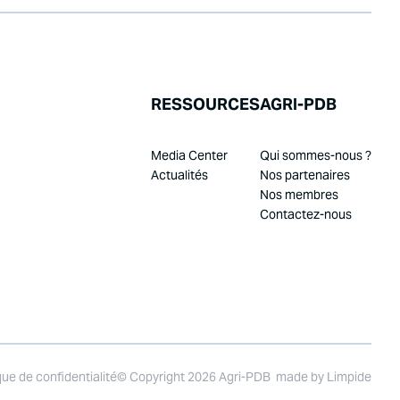
RESSOURCES
AGRI-PDB
Media Center
Qui sommes-nous ?
Actualités
Nos partenaires
Nos membres
Contactez-nous
que de confidentialité
© Copyright 2026 Agri-PDB
made by
Limpide