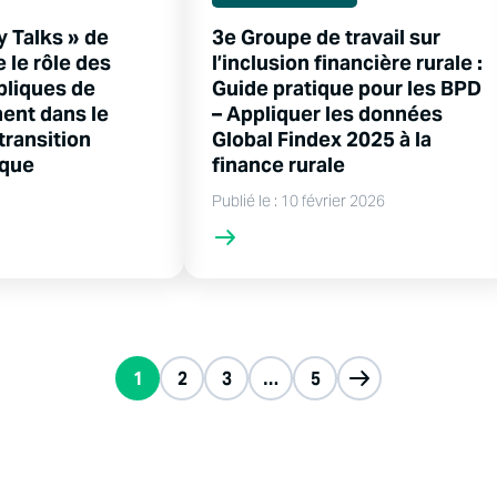
y Talks » de
3e Groupe de travail sur
 le rôle des
l’inclusion financière rurale :
bliques de
Guide pratique pour les BPD
ent dans le
– Appliquer les données
 transition
Global Findex 2025 à la
ique
finance rurale
Publié le : 10 février 2026
1
2
3
…
5