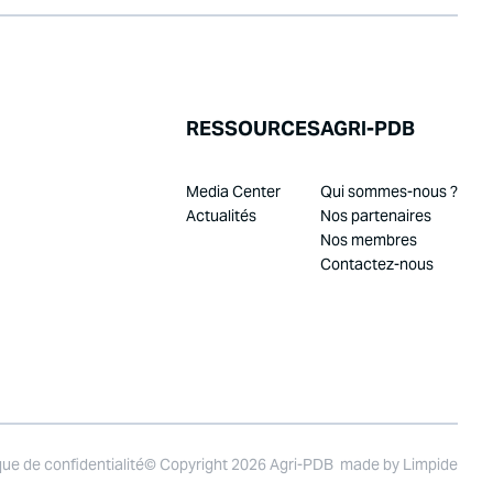
RESSOURCES
AGRI-PDB
Media Center
Qui sommes-nous ?
Actualités
Nos partenaires
Nos membres
Contactez-nous
que de confidentialité
© Copyright 2026 Agri-PDB
made by
Limpide