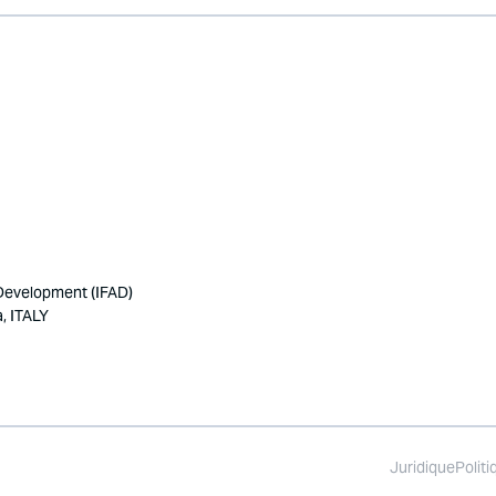
 Development (IFAD)
, ITALY
Juridique
Politi