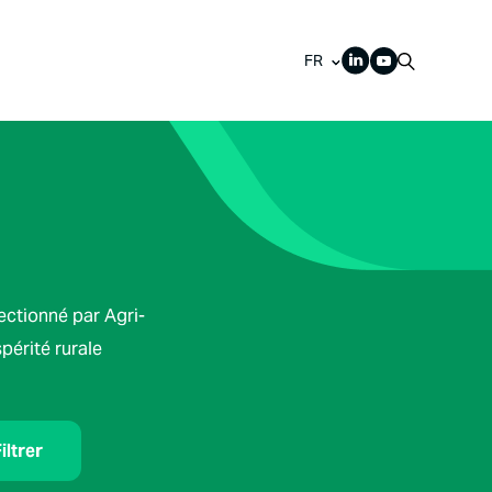
FR
lectionné par Agri-
spérité rurale
iltrer