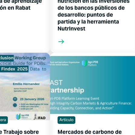
a de aprendizaje
nutrición en las inversiones
ión en Rabat
de los bancos públicos de
desarrollo: puntos de
partida y la herramienta
NutrInvest
iera
Artículo
e Trabajo sobre
Mercados de carbono de