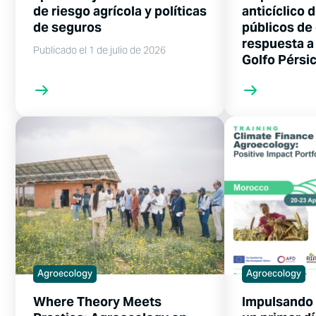
de riesgo agrícola y políticas
anticíclico 
de seguros
públicos de 
respuesta a 
Publicado el 1 de julio de 2026
Golfo Pérsi
Agroecology
Agroecology
Where Theory Meets
Impulsando 