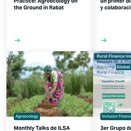
Practice: Agroecology on
un primer dí
the Ground in Rabat
y colaborac
Agroecology
Inclusion Financ
Monthly Talks de ILSA
3er Grupo d