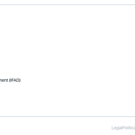
ment (IFAD)
Legal
Políti