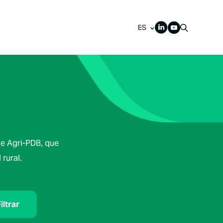
ES
de Agri-PDB, que
rural.
iltrar