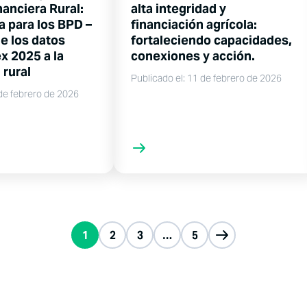
nanciera Rural:
alta integridad y
a para los BPD –
financiación agrícola:
e los datos
fortaleciendo capacidades,
x 2025 a la
conexiones y acción.
 rural
Publicado el: 11 de febrero de 2026
 de febrero de 2026
1
2
3
…
5