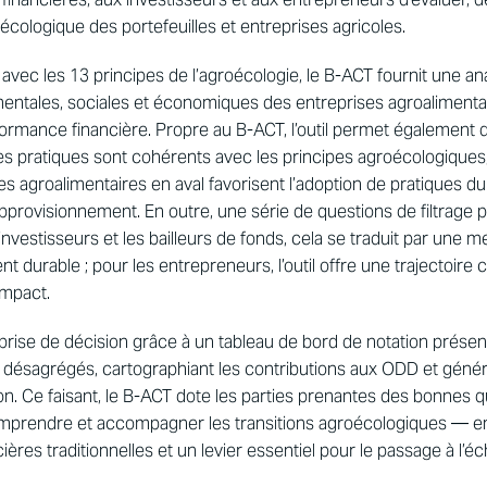
écologique des portefeuilles et entreprises agricoles.
avec les 13 principes de l’agroécologie, le B-ACT fournit une an
ntales, sociales et économiques des entreprises agroaliment
ormance financière. Propre au B-ACT, l’outil permet également d
 pratiques sont cohérents avec les principes agroécologiques,
es agroalimentaires en aval favorisent l’adoption de pratiques d
approvisionnement. En outre, une série de questions de filtrage 
investisseurs et les bailleurs de fonds, cela se traduit par une me
t durable ; pour les entrepreneurs, l’outil offre une trajectoire c
impact.
a prise de décision grâce à un tableau de bord de notation prése
 désagrégés, cartographiant les contributions aux ODD et gén
on. Ce faisant, le B-ACT dote les parties prenantes des bonnes q
mprendre et accompagner les transitions agroécologiques — e
ères traditionnelles et un levier essentiel pour le passage à l’éc