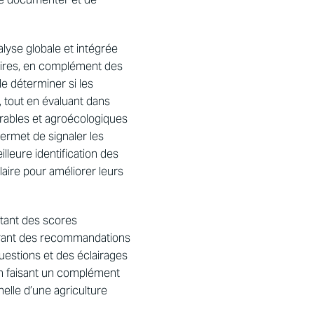
alyse globale et intégrée
aires, en complément des
e déterminer si les
 tout en évaluant dans
urables et agroécologiques
permet de signaler les
illeure identification des
laire pour améliorer leurs
ntant des scores
érant des recommandations
uestions et des éclairages
n faisant un complément
helle d’une agriculture