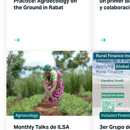
Practice: Agroecology on
un primer dí
the Ground in Rabat
y colaborac
Agroecology
Inclusion Financ
Monthly Talks de ILSA
3er Grupo d