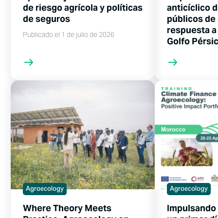
de riesgo agrícola y políticas
anticíclico 
de seguros
públicos de 
respuesta a 
Publicado el 1 de julio de 2026
Golfo Pérsi
Agroecology
Agroecology
Where Theory Meets
Impulsando 