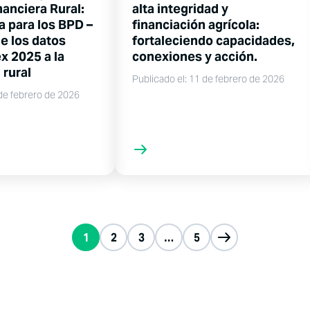
nanciera Rural:
alta integridad y
a para los BPD –
financiación agrícola:
e los datos
fortaleciendo capacidades,
x 2025 a la
conexiones y acción.
 rural
Publicado el: 11 de febrero de 2026
 de febrero de 2026
1
2
3
…
5