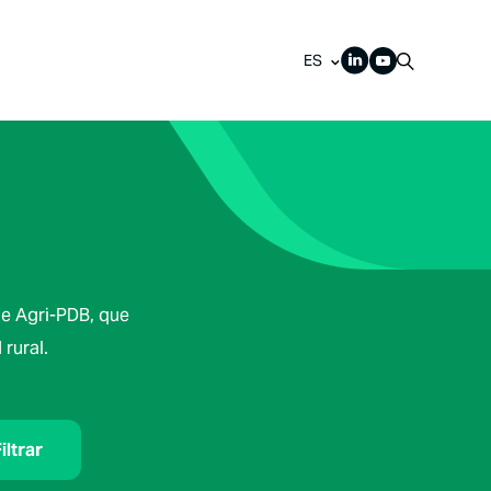
ES
de Agri-PDB, que
rural.
iltrar