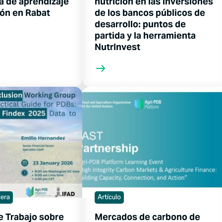
a de aprendizaje
nutrición en las inversiones
ión en Rabat
de los bancos públicos de
desarrollo: puntos de
partida y la herramienta
NutrInvest
iera
Artículo
e Trabajo sobre
Mercados de carbono de