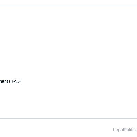
ment (IFAD)
Legal
Políti