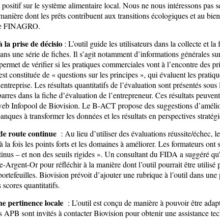
t positif sur le système alimentaire local. Nous ne nous intéressons pa
a manière dont les prêts contribuent aux transitions écologiques et au bi
ts de FINAGRO.
 la prise de décisio
: L’outil guide les utilisateurs dans la collecte et l
dans une série de fiches. Il s’agit notamment d’informations générales su
permet de vérifier si les pratiques commerciales vont à l’encontre des p
 est constituée de « questions sur les principes », qui évaluent les pratique
l’entreprise. Les résultats quantitatifs de l’évaluation sont présentés so
arres dans la fiche d’évaluation de l’entrepreneur. Ces résultats peuvent
web Infopool de Biovision. Le B-ACT propose des suggestions d’amélio
 banques à transformer les données et les résultats en perspectives straté
 de route continue
: Au lieu d’utiliser des évaluations réussite/échec, 
la fois les points forts et les domaines à améliorer. Les formateurs on
inus – et non des seuils rigides ». Un consultant du FIDA a suggéré qu’
-Argent-Or pour réfléchir à la manière dont l’outil pourrait être utili
ortefeuilles. Biovision prévoit d’ajouter une rubrique à l’outil dans une
es scores quantitatifs.
ne pertinence locale
: L’outil est conçu de manière à pouvoir être ada
Les APB sont invités à contacter Biovision pour obtenir une assistance te