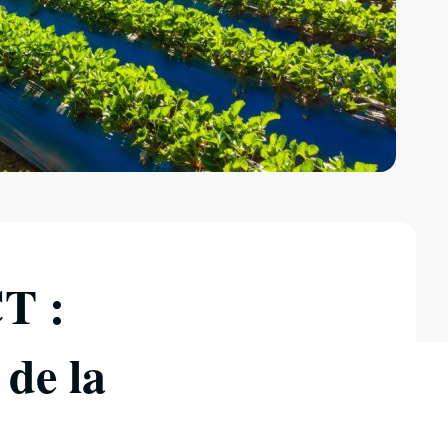
CT :
 de la