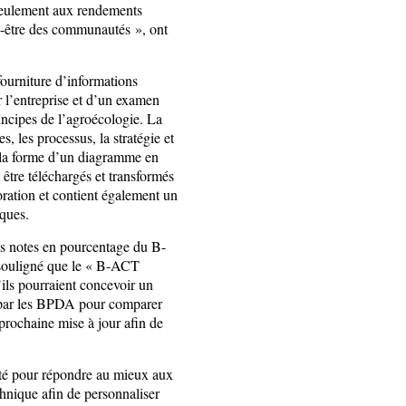
s seulement aux rendements
en-être des communautés », ont
a fourniture d’informations
r l’entreprise et d’un examen
rincipes de l’agroécologie. La
s, les processus, la stratégie et
us la forme d’un diagramme en
 être téléchargés et transformés
ration et contient également un
giques.
les notes en pourcentage du B-
t souligné que le « B-ACT
ils pourraient concevoir un
sé par les BPDA pour comparer
 prochaine mise à jour afin de
pté pour répondre au mieux aux
chnique afin de personnaliser