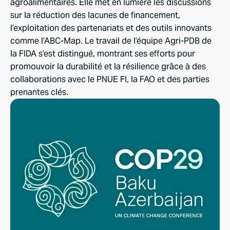
agroalimentaires.
Elle
met
en
lumière
les
discussions
sur
la
réduction
des
lacunes
de
financement,
l’exploitation
des
partenariats
et
des
outils
innovants
comme
l’ABC-
Map.
Le
travail
de
l’équipe
Agri-
PDB
de
la
FIDA
s’est
distingué,
montrant
ses
efforts
pour
promouvoir
la
durabilité
et
la
résilience
grâce
à
des
collaborations
avec
le
PNUE
FI,
la
FAO
et
des
parties
prenantes
clés.