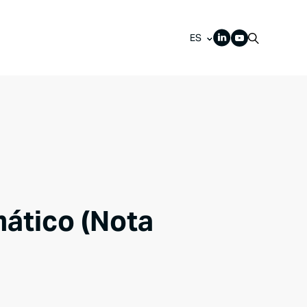
ES
mático (Nota