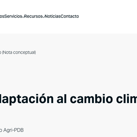
os
Servicios
Recursos
Noticias
Contacto
o (Nota conceptual)
daptación al cambio cli
ipo Agri-PDB