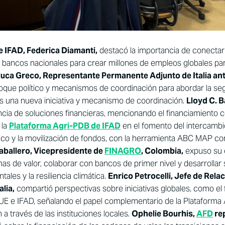
e IFAD, Federica Diamanti,
destacó la importancia de conectar 
 bancos nacionales para crear millones de empleos globales par
uca Greco, Representante Permanente Adjunto de Italia ant
que político y mecanismos de coordinación para abordar la segu
 una nueva iniciativa y mecanismo de coordinación.
Lloyd C. 
cia de soluciones financieras, mencionando el financiamiento c
 la
Plataforma Agri-PDB de IFAD
en el fomento del intercambi
ico y la movilización de fondos, con la herramienta ABC MAP c
ballero, Vicepresidente de
FINAGRO
, Colombia,
expuso su e
enas de valor, colaborar con bancos de primer nivel y desarrolla
ales y la resiliencia climática.
Enrico Petrocelli, Jefe de Rela
talia,
compartió perspectivas sobre iniciativas globales, como el 
 UE e IFAD, señalando el papel complementario de la Plataforma 
 a través de las instituciones locales.
Ophelie Bourhis,
AFD
re