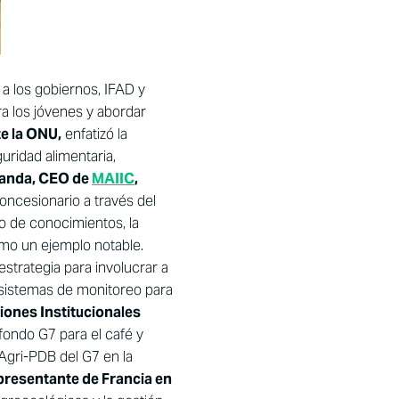
a los gobiernos, IFAD y
a los jóvenes y abordar
e la ONU,
enfatizó la
ridad alimentaria,
Banda, CEO de
MAIIC
,
oncesionario a través del
o de conocimientos, la
omo un ejemplo notable.
strategia para involucrar a
r sistemas de monitoreo para
ciones Institucionales
fondo G7 para el café y
Agri-PDB del G7 en la
presentante de Francia en